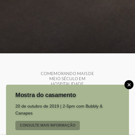
COMEMORANDO MAIS DE
MEIO SÉCULO EM
HOSPITALIDADE
Mostra do casamento
BEM VINDO AO FOUR
20 de outubro de 2019 | 2-5pm com Bubbly &
SEASONS HOTEL & LEISURE
Canapes
CLUB, MONAGHAN
CONSULTE MAIS INFORMAÇÃO