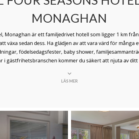
MONAGHAN
el, Monaghan är ett familjedrivet hotell som ligger 1 km f
 att växa sedan dess. Ha glädjen av att vara värd för många
rdningar, födelsedagsfester, baby shower, familjesamman
r i gästfrihetsbranschen kommer du säkert att njuta av ditt
ra och södra Irland. ekvidistans från Dublin och Belfast me
enway till centrum av Monaghan Town och 500 meter till Mo
LÄS MER
nås från (N2) Dublin - Derry By-pass.
vid ankomst till hotellet. Erbjuder nyligen renoverat välutr
dsanläggningarna
är prisbelönta och erbjuder alla tjänster 
and
Range
erbjuder utmärkt värde i läcker färsk lokal mat 
ionerna
i detta vackra böljande landskap och omgivande om
 bilresa från hotellet medan Rossmore golfbana ligger i ut