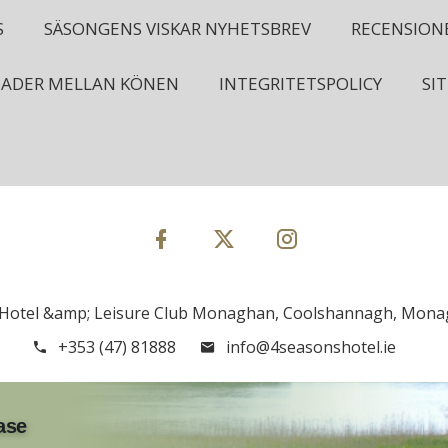
S
SÄSONGENS VISKAR NYHETSBREV
RECENSION
NADER MELLAN KÖNEN
INTEGRITETSPOLICY
SI
Hotel &amp; Leisure Club Monaghan, Coolshannagh, Monag
+353 (47) 81888
info@4seasonshotel.ie
ase