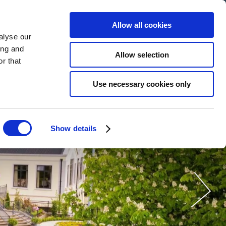
Allow all cookies
alyse our
BOKA
NU
SV
ing and
Allow selection
r that
Use necessary cookies only
Show details