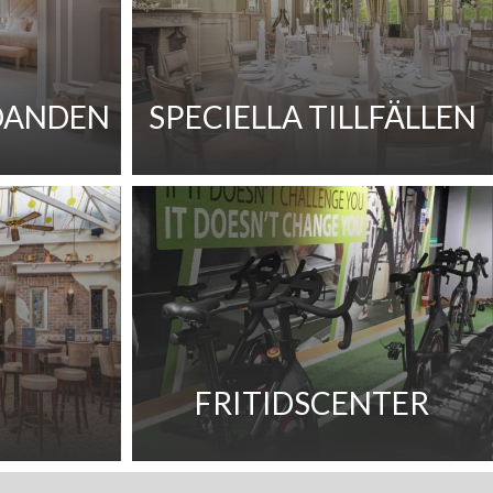
Peterborough (Ontario) och Miramichi
DANDEN
SPECIELLA TILLFÄLLEN
FRITIDSCENTER