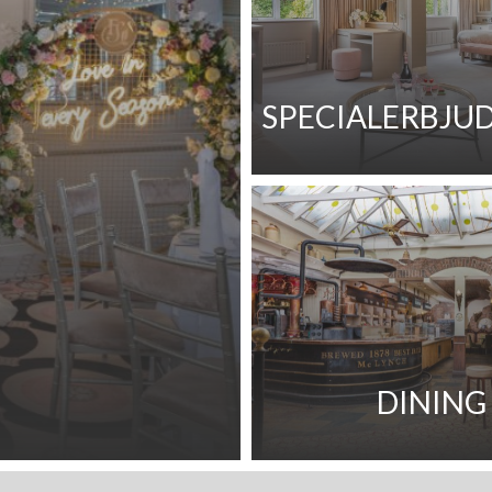
på paus ... Monaghan är ansluten till Prince Edward Island, 
(New Brunswick) Kanada.
Få reda på mer
SPECIALERBJU
DINING