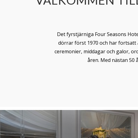
Det fyrstjärniga Four Seasons Hot
dörrar först 1970 och har fortsatt
ceremonier, middagar och galor, o
åren. Med nästan 50 å
En utmärkt accesspunkt för både nor
bara 1 km längs Ulster Canal Gre
Ett varmt välkomnande väntar på dig 
fritidsresor. De omfattande
friti
Restauranten
Still Bar
Njut av några av de
lokala attrakt
bara 20 minuters