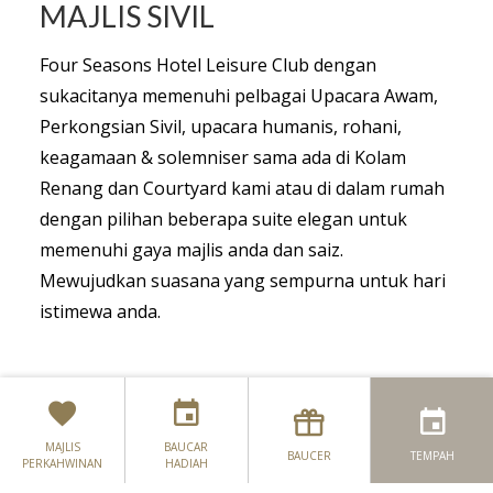
MAJLIS SIVIL
Four Seasons Hotel Leisure Club dengan
sukacitanya memenuhi pelbagai Upacara Awam,
Perkongsian Sivil, upacara humanis, rohani,
keagamaan & solemniser sama ada di Kolam
Renang dan Courtyard kami atau di dalam rumah
dengan pilihan beberapa suite elegan untuk
memenuhi gaya majlis anda dan saiz.
Mewujudkan suasana yang sempurna untuk hari
istimewa anda.
Bilik Majlis Awam
Suite Willow yang
baru diperbaharui
Merancang Perkahwinan Ireland Anda dari Luar Negara
MAJLIS
BAUCAR
menyediakan suasana yang cerah dan lapang
BAUCER
TEMPAH
PERKAHWINAN
HADIAH
Perkahwinan suite
dengan pintu ganda yang membuka ke teres