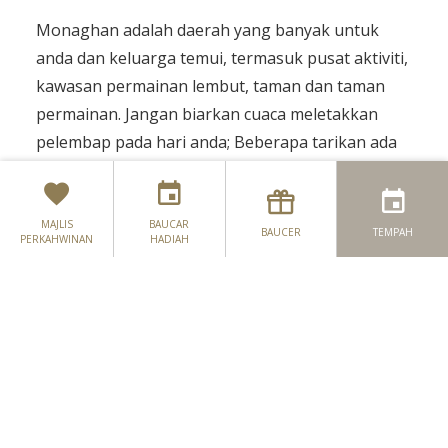
Monaghan adalah daerah yang banyak untuk
anda dan keluarga temui, termasuk pusat aktiviti,
kawasan permainan lembut, taman dan taman
permainan. Jangan biarkan cuaca meletakkan
Untuk Harus Berada di Sesuatu
pelembap pada hari anda; Beberapa tarikan ada
di dalam rumah! Mencari hari Monaghan yang
Untuk Orang Kecil
tepat untuk keluarga anda mudah dilakukan -
Untuk Perendaman dalam Budaya
Cukup terokai pilihan anda di bawah ini untuk
MAJLIS
BAUCAR
BAUCER
TEMPAH
PERKAHWINAN
HADIAH
merancang keluarga pengembaraan keluarga
Untuk Yang Membawa Dengan Mudah
anda seterusnya:
Untuk Suka Suka Merancang
Taman
Nothern Ireland
Taman Hutan Rossmore
Taman Hutan Rossmore meliputi kawasan seluas
kira-kira enam hingga tiga batu. Dahulunya
merupakan bagian dari Barony of Rossmore yang