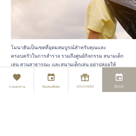
โมนาฮันเป็นเขตที่อุดมสมบูรณ์สำหรับคุณและ
สำหรับคนที่ 'ต้องเป็นอะไรสักอย่าง'
ครอบครัวในการสำรวจ รวมถึงศูนย์กิจกรรม สนามเด็ก
เล่น สวนสาธารณะ และสนามเด็กเล่น อย่าปล่อยให้
สำหรับ 'ตัวเล็ก'
สภาพอากาศทำให้วันของคุณแย่ลงเช่นกัน สถานที่ท่อง
สำหรับผู้ที่ 'ดื่มด่ำกับวัฒนธรรม'
เที่ยวบางแห่งอยู่ในร่ม! การหาวันพักผ่อนในโมนาฮันที่
งานแต่งงาน
ข้อเสนอพิเศษ
VOUCHERS
BOOK
เหมาะกับครอบครัวของคุณเป็นเรื่องง่าย – เพียงสำรวจ
สำหรับคนที่ 'เอาง่ายๆ'
ตัวเลือกของคุณด้านล่างเพื่อวางแผนการผจญภัยของ
สำหรับคน 'ชอบมีแผน'
ครอบครัวครั้งต่อไป:
สำหรับคน 'ทุกอย่างเกี่ยวกับความสะดวกสบาย'
สวนสาธารณะ
วนอุทยานรอสมอร์