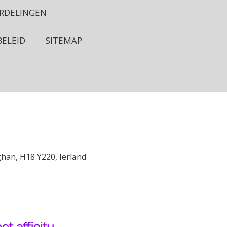
RDELINGEN
BELEID
SITEMAP
an, H18 Y220, Ierland