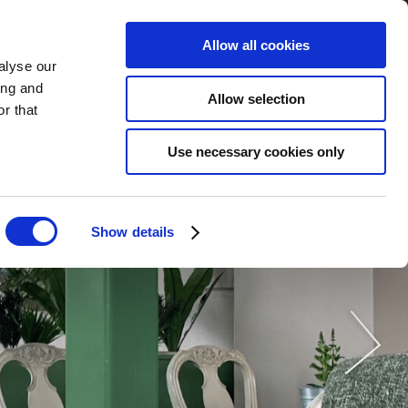
Allow all cookies
alyse our
BOEK
NU
NL
ing and
Allow selection
r that
Use necessary cookies only
Show details