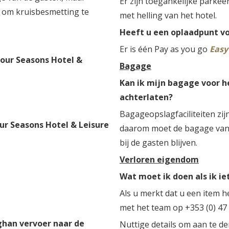
Er zijn toegankelijke parkee
n om kruisbesmetting te
met helling van het hotel.
Heeft u een oplaadpunt vo
Er is één Pay as you go
Eas
Four Seasons Hotel &
Bagage
Kan ik mijn bagage voor he
achterlaten?
Bagageopslagfaciliteiten zi
our Seasons Hotel & Leisure
daarom moet de bagage van 
bij de gasten blijven.
Verloren eigendom
Wat moet ik doen als ik ie
Als u merkt dat u een item h
met het team op +353 (0) 47
ghan vervoer naar de
Nuttige details om aan te d