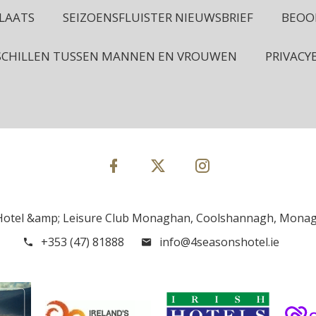
LAATS
SEIZOENSFLUISTER NIEUWSBRIEF
BEOO
SCHILLEN TUSSEN MANNEN EN VROUWEN
PRIVACY
Hotel &amp; Leisure Club Monaghan, Coolshannagh, Monagh
+353 (47) 81888
info@4seasonshotel.ie