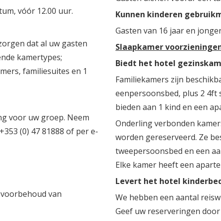
um, vóór 12.00 uur.
Kunnen kinderen gebruikma
Gasten van 16 jaar en jong
 zorgen dat al uw gasten
Slaapkamer voorzieninge
ende kamertypes;
Biedt het hotel gezinska
rs, familiesuites en 1
Familiekamers zijn beschik
eenpersoonsbed, plus 2 4ft 
bieden aan 1 kind en een ap
ing voor uw groep. Neem
Onderling verbonden kamers 
+353 (0) 47 81888 of per e-
worden gereserveerd. Ze be
tweepersoonsbed en een aa
Elke kamer heeft een apart
Levert het hotel kinderbed
er voorbehoud van
We hebben een aantal reiswi
Geef uw reserveringen door 