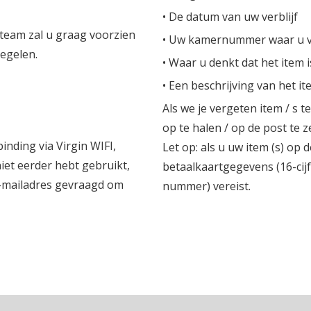
• De datum van uw verblijf
 team zal u graag voorzien
• Uw kamernummer waar u v
regelen.
• Waar u denkt dat het item 
• Een beschrijving van het i
Als we je vergeten item / s 
op te halen / op de post te 
inding via Virgin WIFI,
Let op: als u uw item (s) op d
niet eerder hebt gebruikt,
betaalkaartgegevens (16-cij
e-mailadres gevraagd om
nummer) vereist.