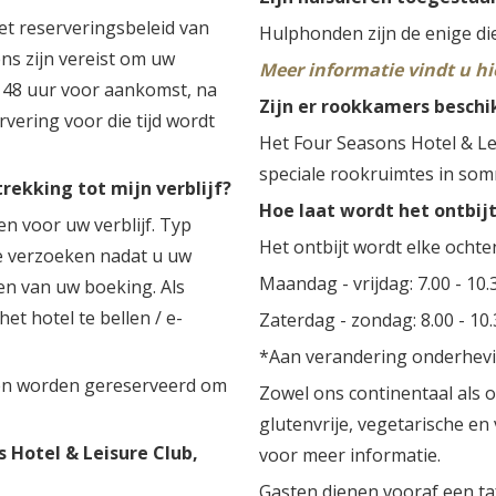
het reserveringsbeleid van
Hulphonden zijn de enige die
ens zijn vereist om uw
Meer informatie vindt u hi
 48 uur voor aankomst, na
Zijn er rookkamers beschik
rvering voor die tijd wordt
Het Four Seasons Hotel & Lei
speciale rookruimtes in som
rekking tot mijn verblijf?
Hoe laat wordt het ontbij
n voor uw verblijf. Typ
Het ontbijt wordt elke ocht
le verzoeken nadat u uw
Maandag - vrijdag: 7.00 - 10.
en van uw boeking. Als
et hotel te bellen / e-
Zaterdag - zondag: 8.00 - 10
*Aan verandering onderhev
ren worden gereserveerd om
Zowel ons continentaal als on
glutenvrije, vegetarische en
 Hotel & Leisure Club,
voor meer informatie.
Gasten dienen vooraf een taf