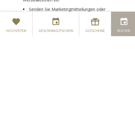
Senden Sie Marketingmitteilungen oder
Umfragen an Sie
Beantworten Sie Ihre Fragen oder Vorschläge
HOCHZEITEN
GESCHENKGUTSCHEIN
GUTSCHEINE
BUCHEN
Verbessern Sie die Qualität Ihres Besuchs auf
unserer Website
Sie können jede dieser Werbeaktionen abbestellen, indem
Sie direkt eine E-Mail an das Hotel senden. Wir verkaufen,
vermieten oder teilen Ihre persönlichen Daten nicht mit
Dritten, einschließlich von Drittanbietern, und verwenden
sie auch nicht für nicht genehmigte kommerzielle Zwecke.
Zum Zeitpunkt der Übermittlung persönlicher
Informationen oder einer Anfrage wird die beabsichtigte
Verwendung der von Ihnen übermittelten Informationen in
dem Kontext ersichtlich, in dem Sie sie übermitteln, und /
oder weil auf der Website der beabsichtigte Zweck
angegeben ist. Durch das Übermitteln persönlicher Daten