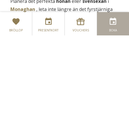
Planera det perfekta
hönan
eller
svensexan
i
Monaghan
, leta inte längre än det fyrstjärniga
Four Seasons Hotel & Leisure Club, Monaghan!
Beläget en kort 5-minuters bilresa till den livliga
BRÖLLOP
PRESENTKORT
VOUCHERS
BOKA
staden Monaghan och erbjuder skräddarsydda
Hen
&
Stag
party-erbjudanden, så oavsett om du
Höna parter
stannar 1 natt eller mer kan vi anpassa ditt
erbjudande så att det passar dig feststil och
Svensexor
budget.
Visste du att vi har en
bok direkt
strategi?
*
Hen
/
Stag
går gratis för fester på 20 eller fler *
KONTAKTA OSS