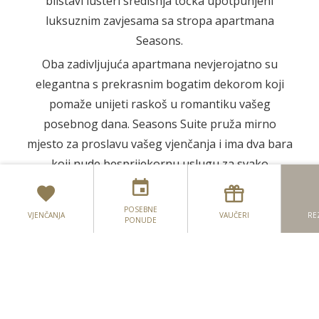
blistavi lusteri središnja točka upotpunjeni
luksuznim zavjesama sa stropa apartmana
Seasons.
Oba zadivljujuća apartmana nevjerojatno su
elegantna s prekrasnim bogatim dekorom koji
pomaže unijeti raskoš u romantiku vašeg
posebnog dana. Seasons Suite pruža mirno
mjesto za proslavu vašeg vjenčanja i ima dva bara
koji nude besprijekornu uslugu za svako
vjenčanje.
Planiranje vašeg irskog vjenčanja iz inozemstva
Seasons Suite izlazi na Four Seasons
POSEBNE
VJENČANJA
VAUČERI
RE
PONUDE
Conservatory i dvorište dodajući dodatni dašak
Apartmani za vjenčanje
glamura gdje gosti mogu uživati u zrakama ili
Građanske ceremonije
pijuckati koktele. Prostori su također šarmantna
područja koja pružaju obilje mogućnosti slikanja.
Proslave prije i poslije vjenčanja
_______________________________________