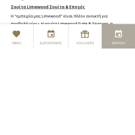
Σουίτα Limewood Σουίτα & Εποχές
Η "εμπειρία μας Limewood" είναι πλέον ανοικτή για
προβολή γύρω. Η σουίτα Limewood Suite & Seasons, η
οποία έχει πρόσφατα ανακαινιστεί, συνδυάζει τώρα ένα
Σχεδιασμός του ιρλανδικού γάμου σας από το εξωτερικό
ειδυλλιακό χώρο για τη δεξίωση και το κύριο γεγονός της
ΓΆΜΟΙ
ΔΩΡΟΕΠΙΤΑΓΈΣ
VOUCHERS
ΚΡΆΤΗΣΗ
"Limewood Experience".
Σουίτες Γάμου
Η κομψότητα και η κομψότητα περιμένουν τους
Πολιτικές τελετές
καλεσμένους σας στην σουίτα Limewood & Seasons, όπου
οι εκτυφλωτικοί πολυέλαιοι είναι ένα σημείο εστίασης που
Γαμήλιες Εκδηλώσεις πριν και μετά τον Γάμο
συμπληρώνεται από πολυτελή κουρτίνες από το ανώτατο
όριο του Seasons Suite.
Αυτή η εκπληκτική σουίτα είναι εντυπωσιακά κομψή. Η
όμορφα διακοσμημένη διακόσμηση στο Seasons Suite &
Limewood φέρνει μια μεγαλοπρέπεια στο ειδύλλιο της
ιδιαίτερης ημέρας σας. Αυτή η σουίτα είναι μια ειδυλλιακή
τοποθεσία για τη γιορτή του γάμου σας και διαθέτει δύο
μπαρ που προσφέρουν άψογη εξυπηρέτηση για μεγαλύτερο